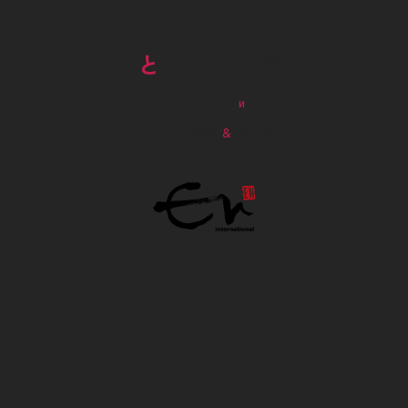
日本
と
ロシアを繋ぐ。
Соединение Японии
и
России.
connect JAPAN
&
RUSSIA.