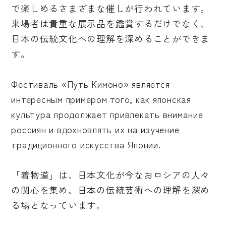
で楽しめるさまざまな催しが行われています。
来場者は貴重な展示品を鑑賞するだけでなく、
日本の伝統文化への理解を深めることができま
す。
Фестиваль «Путь Кимоно» является
интересным примером того, как японская
культура продолжает привлекать внимание
россиян и вдохновлять их на изучение
традиционного искусства Японии.
「着物道」は、日本文化が今なおロシアの人々
の関心を集め、日本の伝統芸術への理解を深め
る場となっています。