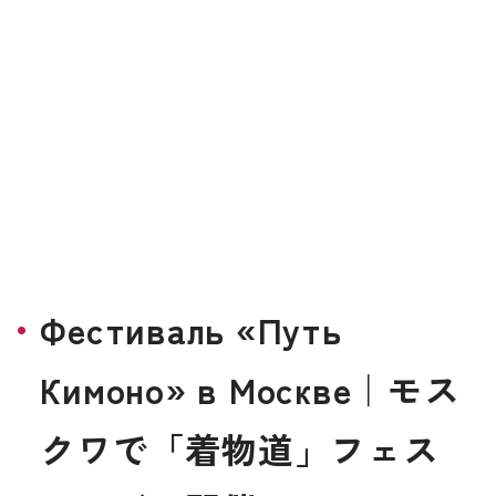
Фестиваль «Путь
Кимоно» в Москве｜モス
クワで「着物道」フェス