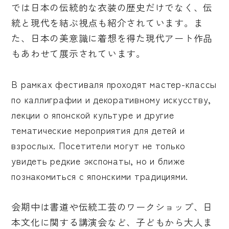
では日本の伝統的な衣装の歴史だけでなく、伝
統と現代を結ぶ視点も紹介されています。ま
た、日本の美意識に着想を得た現代アート作品
もあわせて展示されています。
В рамках фестиваля проходят мастер-классы
по каллиграфии и декоративному искусству,
лекции о японской культуре и другие
тематические мероприятия для детей и
взрослых. Посетители могут не только
увидеть редкие экспонаты, но и ближе
познакомиться с японскими традициями.
会期中は書道や伝統工芸のワークショップ、日
本文化に関する講演会など、子どもから大人ま