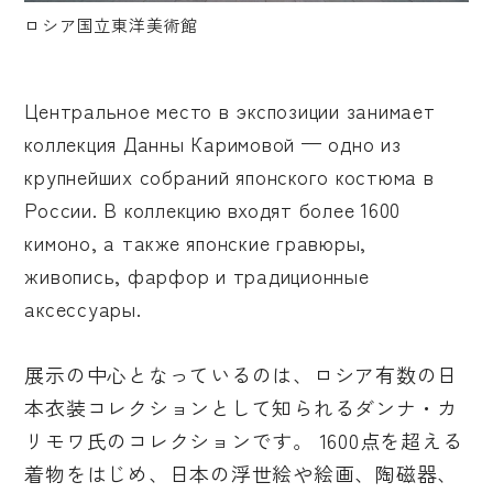
ロシア国立東洋美術館
Центральное место в экспозиции занимает
коллекция Данны Каримовой — одно из
крупнейших собраний японского костюма в
России. В коллекцию входят более 1600
кимоно, а также японские гравюры,
живопись, фарфор и традиционные
аксессуары.
展示の中心となっているのは、ロシア有数の日
本衣装コレクションとして知られるダンナ・カ
リモワ氏のコレクションです。 1600点を超える
着物をはじめ、日本の浮世絵や絵画、陶磁器、