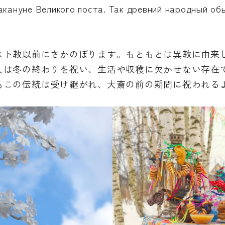
акануне Великого поста. Так древний народный об
スト教以前にさかのぼります。もともとは異教に由来
人は冬の終わりを祝い、生活や収穫に欠かせない存在
もこの伝統は受け継がれ、大斎の前の期間に祝われる