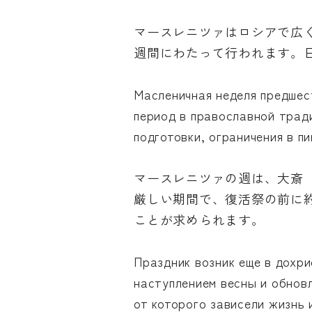
マースレニツァはロシアで広く
週間にわたって行われます。
Масленичная неделя предшес
период в православной тради
подготовки, ограничения в п
マースレニツァの週は、大斎
厳しい期間で、復活祭の前に
ことが求められます。
Праздник возник еще в дохри
наступлением весны и обновл
от которого зависели жизнь 