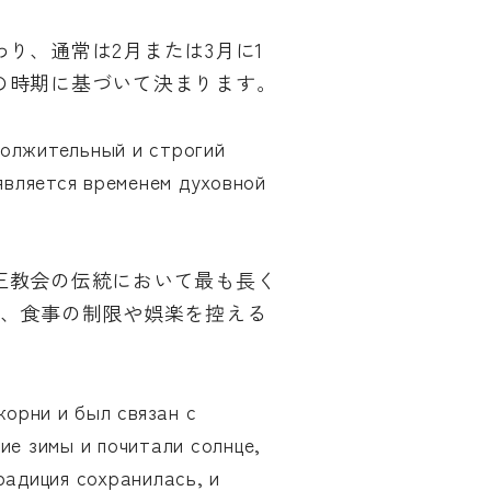
り、通常は2月または3月に1
の時期に基づいて決まります。
должительный и строгий
является временем духовной
正教会の伝統において最も長く
れ、食事の制限や娯楽を控える
корни и был связан с
ие зимы и почитали солнце,
радиция сохранилась, и