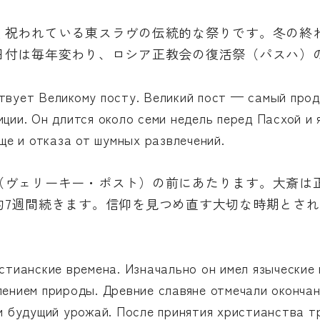
祝われている東スラヴの伝統的な祭りです。冬の終わ
日付は毎年変わり、ロシア正教会の復活祭（パスハ）
твует Великому посту. Великий пост — самый про
ции. Он длится около семи недель перед Пасхой и 
ище и отказа от шумных развлечений.
（ヴェリーキー・ポスト）の前にあたります。大斎は
約7週間続きます。信仰を見つめ直す大切な時期とさ
стианские времена. Изначально он имел языческие 
ением природы. Древние славяне отмечали окончан
и будущий урожай. После принятия христианства т