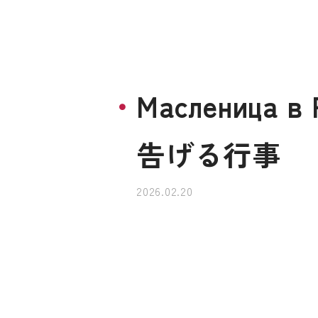
Маслениц
告げる行事
2026.02.20