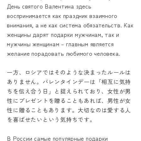
День святого Валентина здесь
воспринимается как праздник взаимного
внимания, а не как система обязательств. Как
женщины дарят подарки мужчинам, так и
мужчины женщинам – главным является
желание порадовать любимого человека.
一方、ロシアではそのような決まったルールは
ありません。バレンタインデーは「相互に気持
ちを伝え合う日」と捉えられており、女性が男
性にプレゼントを贈ることもあれば、男性が女
性に贈ることもあります。大切なのは愛する人
を喜ばせたいという気持ちです。
В России самые популярные подарки