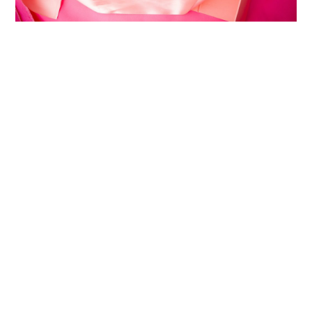
Фото и видео материалы взяты с сайтов Canva и
Unsplash
※写真・動画：Canva、Unsplash
Подписывайтесь на наш
аккаунт в X
(ранее
Twitter)!
Xアカウント
をフォローしてくださいね！