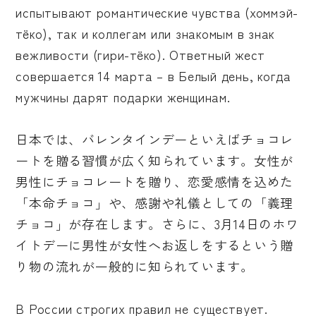
испытывают романтические чувства (хоммэй-
тёко), так и коллегам или знакомым в знак
вежливости (гири-тёко). Ответный жест
совершается 14 марта – в Белый день, когда
мужчины дарят подарки женщинам.
日本では、バレンタインデーといえばチョコレ
ートを贈る習慣が広く知られています。女性が
男性にチョコレートを贈り、恋愛感情を込めた
「本命チョコ」や、感謝や礼儀としての「義理
チョコ」が存在します。さらに、3月14日のホワ
イトデーに男性が女性へお返しをするという贈
り物の流れが一般的に知られています。
В России строгих правил не существует.