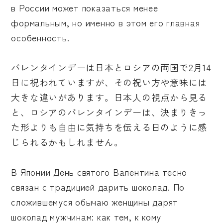
в России может показаться менее
формальным, но именно в этом его главная
особенность.
バレンタインデーは日本とロシアの両国で2月14
日に祝われていますが、その祝い方や意味には
大きな違いがあります。日本人の視点から見る
と、ロシアのバレンタインデーは、決まりきっ
た形よりも自由に気持ちを伝える日のように感
じられるかもしれません。
В Японии День святого Валентина тесно
связан с традицией дарить шоколад. По
сложившемуся обычаю женщины дарят
шоколад мужчинам: как тем, к кому