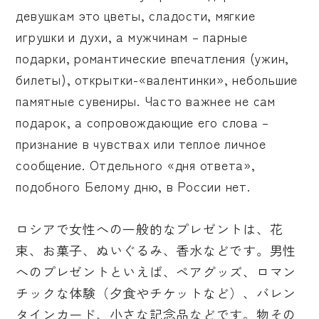
девушкам это цветы, сладости, мягкие
игрушки и духи, а мужчинам – парные
подарки, романтические впечатления (ужин,
билеты), открытки-«валентинки», небольшие
памятные сувениры. Часто важнее не сам
подарок, а сопровождающие его слова –
признание в чувствах или теплое личное
сообщение. Отдельного «дня ответа»,
подобного Белому дню, в России нет.
ロシアで女性への一般的なプレゼントは、花
束、お菓子、ぬいぐるみ、香水などです。男性
へのプレゼントといえば、ペアグッズ、ロマン
チックな体験（夕食やチケットなど）、バレン
タインカード、小さな記念品などです。物その