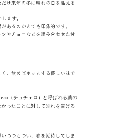
数だけ来年の冬に晴れの日を迎える
介します。
陽があるのがとても印象的です。
ーツやチョコなどを組み合わせた甘
しく、飲めばホッとする優しい味で
чело
（チュチェロ）と呼ばれる藁の
なかったことに対して別れを告げる
思いつつもつい、春を期待してしま