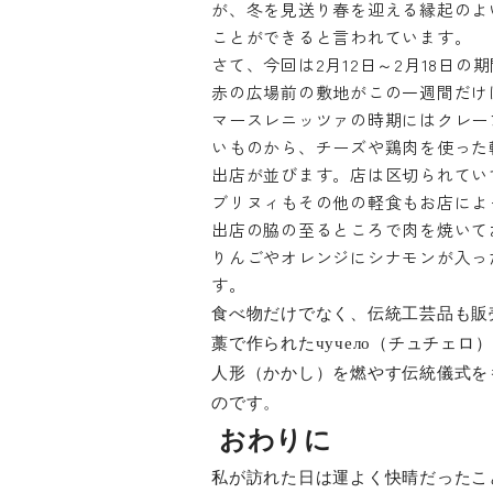
が、冬を見送り春を迎える縁起のよ
ことができると言われています。
さて、今回は2月12日～2月18日
赤の広場前の敷地がこの一週間だけ
マースレニッツァの時期にはクレー
いものから、チーズや鶏肉を使った
出店が並びます。店は区切られてい
ブリヌィもその他の軽食もお店によ
出店の脇の至るところで肉を焼いて
りんごやオレンジにシナモンが入っ
す。
食べ物だけでなく、伝統工芸品も販
藁で作られた
чучело
（チュチェロ）
人形（かかし）を燃やす伝統儀式を
のです。
おわりに
私が訪れた日は運よく快晴だったこ