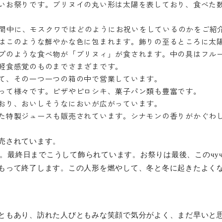
いお祭りです。ブリヌイの丸い形は太陽を表しており、食べた
の期間中に、モスクワではどのようにお祝いをしているのかをご紹
はこのような鮮やかな色に包まれます。飾りの至るところに太
プのような食べ物が「ブリヌィ」が食されます。中の具はフル
軽食感覚のものまでさまざまです。
て、その一つ一つの箱の中で営業しています。
って様々です。ピザやピロシキ、菓子パン類も豊富です。
おり、おいしそうなにおいが広がっています。
た特製ジュースも販売されています。シナモンの香りがかぐわ
売されています。
。最終日までこうして飾られています。お祭りは最後、この
чу
もって終了します。この人形を燃やして、冬と冬に起きたよく
ともあり、訪れた人びともみな笑顔で気分がよく、まだ早いと