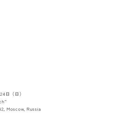
月24日（日）
ch”
42, Moscow, Russia