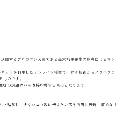
で活躍するプロのマンガ家である高木裕里先生の指導によるマン
ーネットを利用したオンライン授業で、描写技術からノウハウま
るものです。
生徒の課題作品を直接指導するものとなります。
んと理解し、少ないコマ数に伝えたい事を的確に表現し収めな
。