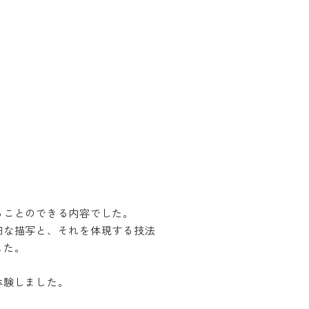
ることのできる内容でした。
細な描写と、それを体現する技法
した。
体験しました。