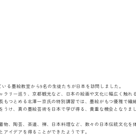
している墨絵教室から9名の生徒たちが日本を訪問しました。
ャラリー巡り、京都観光など、日本の絵画や文化に幅広く触れ
長もつとめる北澤一京氏の特別講習では、墨絵がもつ優雅で繊
をうけ、真の墨絵芸術を日本で学び得る、貴重な機会となりま
着物、陶芸、茶道、禅、日本料理など、数々の日本伝統文化を
とアイデアを得ることができたようです。