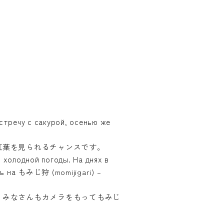
стречу с сакурой, осенью же
紅葉を見られるチャンスです。
 холодной погоды. На днях в
ь на もみじ狩 (momijigari) –
。みなさんもカメラをもってもみじ