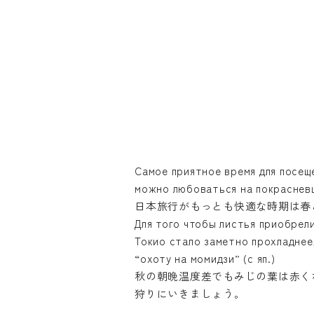
Самое приятное время для посещ
можно любоваться на покрасневш
日本旅行がもっとも快適な時期は春
Для того чтобы листья приобрели
Токио стало заметно прохладнее
“охоту на момидзи” (с яп.)
秋の朝晩温度差でもみじの葉は赤く
狩りにいきましょう。