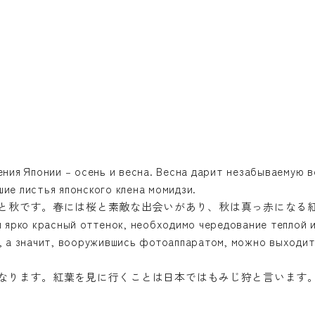
ения Японии – осень и весна. Весна дарит незабываемую в
ие листья японского клена момидзи.
と秋です。春には桜と素敵な出会いがあり、秋は真っ赤になる
 ярко красный оттенок, необходимо чередование теплой и
, а значит, вооружившись фотоаппаратом, можно выходит
なります。紅葉を見に行くことは日本ではもみじ狩と言います